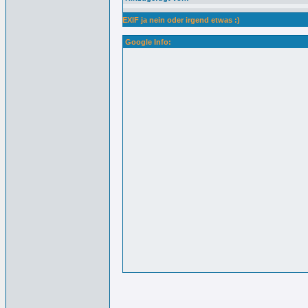
EXIF ja nein oder irgend etwas :)
Google Info: