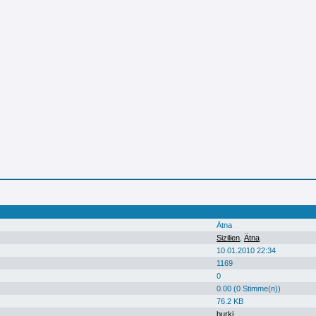
Ätna
Sizilien
,
Ätna
10.01.2010 22:34
1169
0
0.00 (0 Stimme(n))
76.2 KB
burki