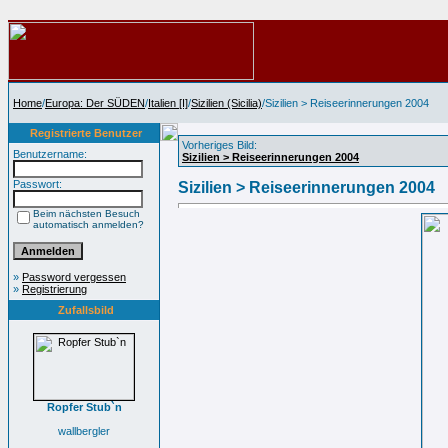
Home
/
Europa: Der SÜDEN
/
Italien [I]
/
Sizilien (Sicilia)
/Sizilien > Reiseerinnerungen 2004
Registrierte Benutzer
Vorheriges Bild:
Benutzername:
Sizilien > Reiseerinnerungen 2004
Passwort:
Sizilien > Reiseerinnerungen 2004
Beim nächsten Besuch
automatisch anmelden?
»
Password vergessen
»
Registrierung
Zufallsbild
Ropfer Stub`n
wallbergler