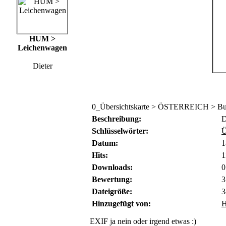
HUM >
Leichenwagen
Dieter
0_Übersichtskarte > ÖSTERREICH > Bu
Beschreibung:
D
Schlüsselwörter:
Ü
Datum:
1
Hits:
1
Downloads:
0
Bewertung:
3
Dateigröße:
3
Hinzugefügt von:
H
EXIF ja nein oder irgend etwas :)