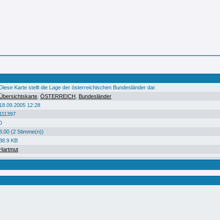
Diese Karte stellt die Lage der österreichischen Bundesländer dar.
Übersichtskarte
,
ÖSTERREICH
,
Bundesländer
18.09.2005 12:28
111397
0
3.00 (2 Stimme(n))
38.9 KB
Hartmut