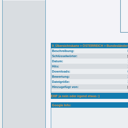
0_Übersichtskarte > ÖSTERREICH > Bundesländer
Beschreibung:
Schlüsselwörter:
Datum:
Hits:
Downloads:
Bewertung:
Dateigröße:
Hinzugefügt von:
EXIF ja nein oder irgend etwas :)
Google Info: