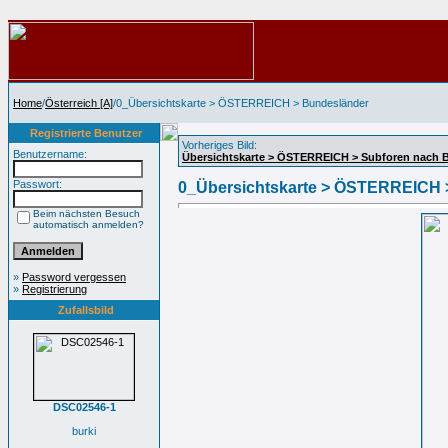
Home
/
Österreich [A]
/0_Übersichtskarte > ÖSTERREICH > Bundesländer
Registrierte Benutzer
Vorheriges Bild:
Benutzername:
Übersichtskarte > ÖSTERREICH > Subforen nach 
Passwort:
0_Übersichtskarte > ÖSTERREICH 
Beim nächsten Besuch
automatisch anmelden?
»
Password vergessen
»
Registrierung
Zufallsbild
DSC02546-1
burki