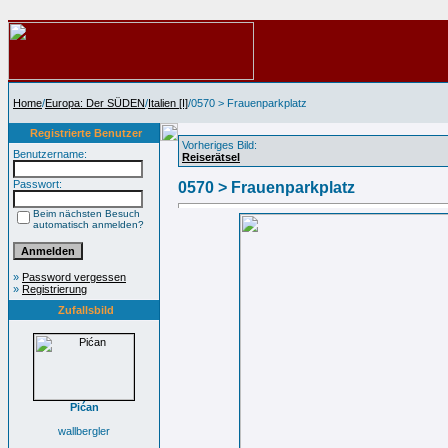
Home
/
Europa: Der SÜDEN
/
Italien [I]
/0570 > Frauenparkplatz
Registrierte Benutzer
Vorheriges Bild:
Benutzername:
Reiserätsel
Passwort:
0570 > Frauenparkplatz
Beim nächsten Besuch
automatisch anmelden?
»
Password vergessen
»
Registrierung
Zufallsbild
Pićan
wallbergler