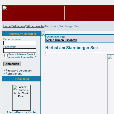
Home
/
Bildthemen
/
Bild der Woche
/Herbst am Starnberger See
Registrierte Benutzer
Vorheriges Bild:
Benutzername:
Meine Queen Elisabeth
Passwort:
Herbst am Starnberger See
Beim nächsten Besuch
automatisch anmelden?
»
Password vergessen
»
Registrierung
Zufallsbild
Aflenz-Kurort > Kirche