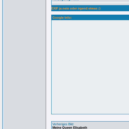
EXIF ja nein oder irgend etwas :)
Google Info:
Vorheriges Bild:
Meine Queen Elisabeth