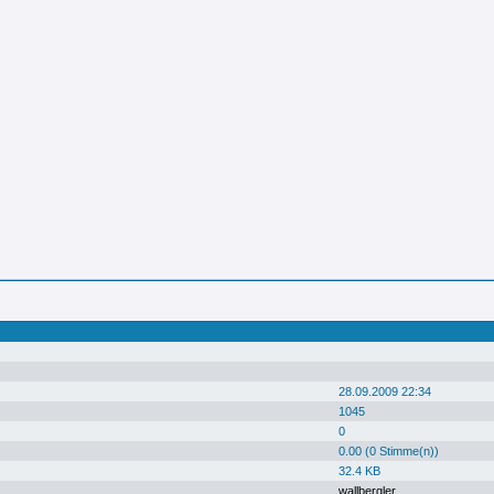
28.09.2009 22:34
1045
0
0.00 (0 Stimme(n))
32.4 KB
wallbergler