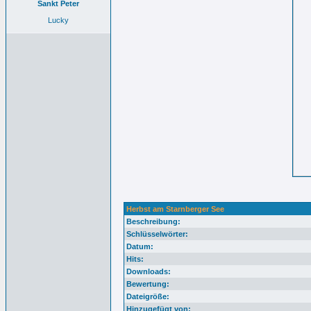
Sankt Peter
Lucky
Herbst am Starnberger See
Beschreibung:
Schlüsselwörter:
Datum:
Hits:
Downloads:
Bewertung:
Dateigröße:
Hinzugefügt von: