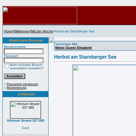
Home
/
Bildthemen
/
Bild der Woche
/Herbst am Starnberger See
Registrierte Benutzer
Vorheriges Bild:
Benutzername:
Meine Queen Elisabeth
Passwort:
Herbst am Starnberger See
Beim nächsten Besuch
automatisch anmelden?
»
Password vergessen
»
Registrierung
Zufallsbild
Hörnum Strand 027 680
Gast