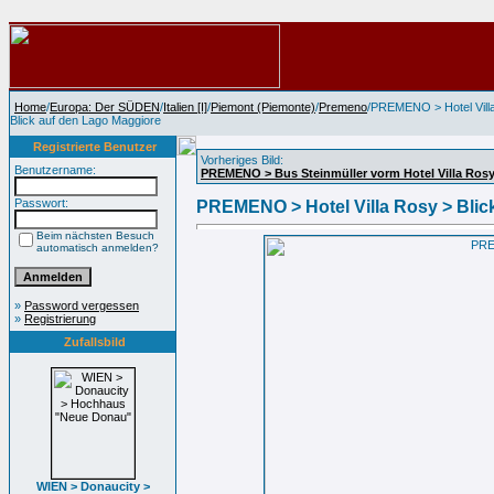
Home
/
Europa: Der SÜDEN
/
Italien [I]
/
Piemont (Piemonte)
/
Premeno
/PREMENO > Hotel Vill
Blick auf den Lago Maggiore
Registrierte Benutzer
Vorheriges Bild:
Benutzername:
PREMENO > Bus Steinmüller vorm Hotel Villa Ros
Passwort:
PREMENO > Hotel Villa Rosy > Blic
Beim nächsten Besuch
automatisch anmelden?
»
Password vergessen
»
Registrierung
Zufallsbild
WIEN > Donaucity >