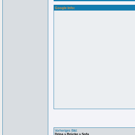
Google Info:
Vorheriges Bild:
Drina > Brücke > Sofa