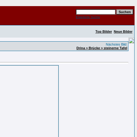
Erweiterte Suche
Top Bilder
Neue Bilder
Nächstes Bild:
Drina > Brücke > steinerne Tafel