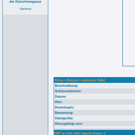
der Kürschnergasse
Hartmut
Drina > Brücke > steinerne Tafel
Beschreibung:
Schlüsselwörter:
Datum:
Hits:
Downloads:
Bewertung:
Dateigröße:
Hinzugefügt von:
EXIF ja nein oder irgend etwas :)