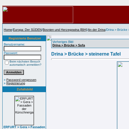
Home
/
Europa: Der SÜDEN
/
Bosnien und Herzegowina [BIH]
/
An der Drina
/Drina > Brücke >
Registrierte Benutzer
Vorheriges Bild:
Benutzername:
Drina > Brücke > Sofa
Passwort:
Drina > Brücke > steinerne Tafel
Beim nächsten Besuch
automatisch anmelden?
»
Password vergessen
»
Registrierung
Zufallsbild
ERFURT > Gera > Fassaden