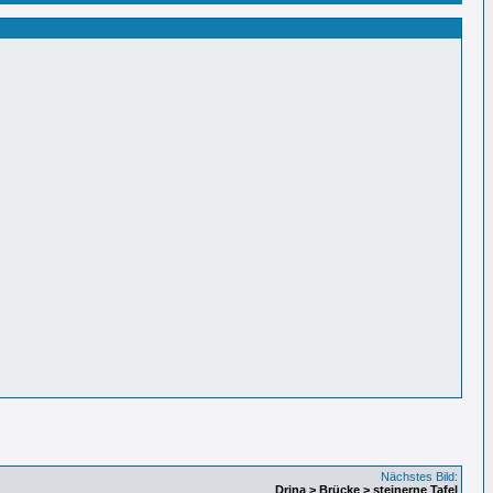
Nächstes Bild:
Drina > Brücke > steinerne Tafel