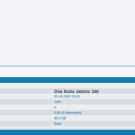
Drina
,
Brücke
,
steinerne
,
Tafel
05.09.2009 23:08
1457
0
0.00 (0 Stimme(n))
85.9 KB
Gast