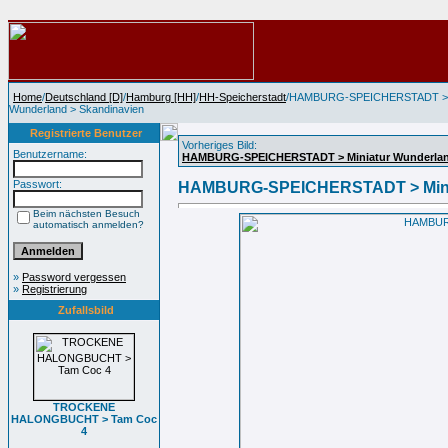
Home
/
Deutschland [D]
/
Hamburg [HH]
/
HH-Speicherstadt
/HAMBURG-SPEICHERSTADT > M
Wunderland > Skandinavien
Registrierte Benutzer
Vorheriges Bild:
Benutzername:
HAMBURG-SPEICHERSTADT > Miniatur Wunderland
Passwort:
HAMBURG-SPEICHERSTADT > Minia
Beim nächsten Besuch
automatisch anmelden?
»
Password vergessen
»
Registrierung
Zufallsbild
TROCKENE
HALONGBUCHT > Tam Coc
4