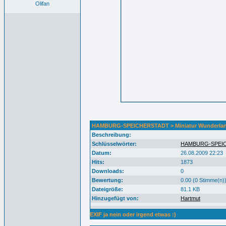
Olifan
HAMBURG-SPEICHERSTADT > Miniatur Wunderland
Beschreibung:
Schlüsselwörter:
HAMBURG-SPEI
Datum:
26.08.2009 22:23
Hits:
1873
Downloads:
0
Bewertung:
0.00 (0 Stimme(n)
Dateigröße:
81.1 KB
Hinzugefügt von:
Hartmut
EXIF ja nein oder irgend etwas :)