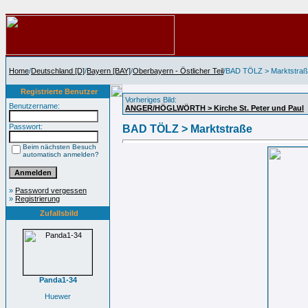
Home
/
Deutschland [D]
/
Bayern [BAY]
/
Oberbayern - Östlicher Teil
/BAD TÖLZ > Marktstra
Registrierte Benutzer
Vorheriges Bild:
Benutzername:
ANGER/HÖGLWÖRTH > Kirche St. Peter und Paul
Passwort:
BAD TÖLZ > Marktstraße
Beim nächsten Besuch
automatisch anmelden?
»
Password vergessen
»
Registrierung
Zufallsbild
Panda1-34
Huewer