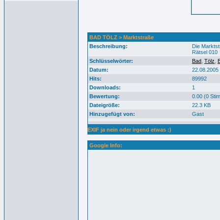
BAD TÖLZ > Marktstraße
Beschreibung:
Die Marktst
Rätsel 010
Schlüsselwörter:
Bad
,
Tölz
,
Datum:
22.08.2005
Hits:
89992
Downloads:
1
Bewertung:
0.00 (0 Sti
Dateigröße:
22.3 KB
Hinzugefügt von:
Gast
EXIF ja nein oder irgend etwas :)
Google Info: