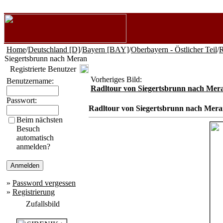
Home
/
Deutschland [D]
/
Bayern [BAY]
/
Oberbayern - Östlicher Teil
/
R
Siegertsbrunn nach Meran
Registrierte Benutzer
Vorheriges Bild:
Benutzername:
Radltour von Siegertsbrunn nach Mer
Passwort:
Radltour von Siegertsbrunn nach Mer
Beim nächsten
Besuch
automatisch
anmelden?
»
Password vergessen
»
Registrierung
Zufallsbild