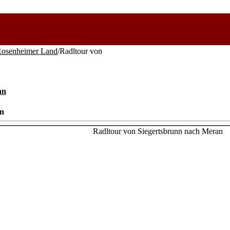
osenheimer Land
/Radltour von
an
an