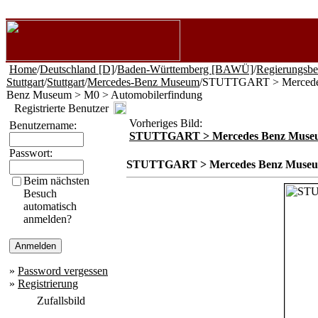
Home
/
Deutschland [D]
/
Baden-Württemberg [BAWÜ]
/
Regierungsbe
Stuttgart
/
Stuttgart
/
Mercedes-Benz Museum
/STUTTGART > Merced
Benz Museum > M0 > Automobilerfindung
Registrierte Benutzer
Vorheriges Bild:
Benutzername:
STUTTGART > Mercedes Benz Muse
Passwort:
STUTTGART > Mercedes Benz Museum
Beim nächsten
Besuch
automatisch
anmelden?
»
Password vergessen
»
Registrierung
Zufallsbild