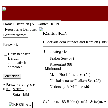
Home
/
Österreich [A]
/Kärnten [KTN]
Registrierte Benutzer
Kärnten [KTN]
Benutzername:
Bilder aus dem Bundesland Kärnten (Hits
Passwort:
Unterkategorien
Beim nächsten
Besuch
Faaker See
(57)
automatisch
Klagenfurt
(88)
anmelden?
Minimundus
Malta Hochalmstrasse
(51)
Nockalmstrasse Faalkert See
(28)
»
Password vergessen
Nationalpark Mallnitz
(46)
»
Registrierung
Zufallsbild
Gefunden: 183 Bild(er) auf 21 Seite(n). An