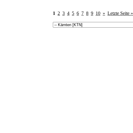
1
2
3
4
5
6
7
8
9
10
»
Letzte Seite »