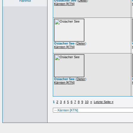
Ossiacher See
(
Dieter
)
Hartmut
Kärnten [KTN]
Osiacher See
(
Dieter
)
Kärnten [KTN]
Osiacher See
(
Dieter
)
Kärnten [KTN]
1
2
3
4
5
6
7
8
9
10
»
Letzte Seite »