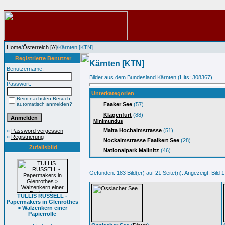
Home
/
Österreich [A]
/Kärnten [KTN]
Registrierte Benutzer
Kärnten [KTN]
Benutzername:
Bilder aus dem Bundesland Kärnten (Hits: 308367)
Passwort:
Unterkategorien
Beim nächsten Besuch
automatisch anmelden?
Faaker See
(57)
Klagenfurt
(88)
Minimundus
Malta Hochalmstrasse
(51)
»
Password vergessen
»
Registrierung
Nockalmstrasse Faalkert See
(28)
Zufallsbild
Nationalpark Mallnitz
(46)
Gefunden: 183 Bild(er) auf 21 Seite(n). Angezeigt: Bild 1
TULLIS RUSSELL -
Papermakers in Glenrothes
> Walzenkern einer
Papierrolle