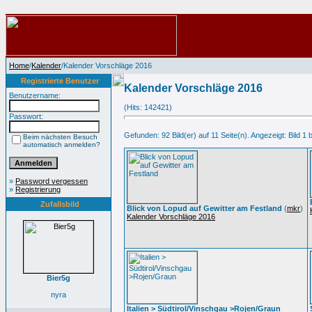
Home
/
Kalender
/Kalender Vorschläge 2016
Registrierte Benutzer
Kalender Vorschläge 2016
Benutzername:
(Hits: 142421)
Passwort:
Gefunden: 92 Bild(er) auf 11 Seite(n). Angezeigt: Bild 1 b
Beim nächsten Besuch
automatisch anmelden?
»
Password vergessen
»
Registrierung
Zufallsbild
Blick von Lopud auf Gewitter am Festland
(
mkr
)
Kalender Vorschläge 2016
Bier5g
nyra
Italien > Südtirol/Vinschgau >Rojen/Graun