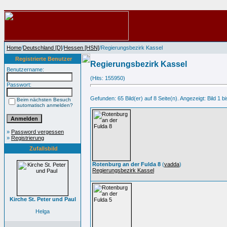
Home
/
Deutschland [D]
/
Hessen [HSN]
/Regierungsbezirk Kassel
Registrierte Benutzer
Regierungsbezirk Kassel
Benutzername:
(Hits: 155950)
Passwort:
Gefunden: 65 Bild(er) auf 8 Seite(n). Angezeigt: Bild 1 bi
Beim nächsten Besuch
automatisch anmelden?
»
Password vergessen
»
Registrierung
Zufallsbild
Rotenburg an der Fulda 8
(
vadda
)
Regierungsbezirk Kassel
Kirche St. Peter und Paul
Helga