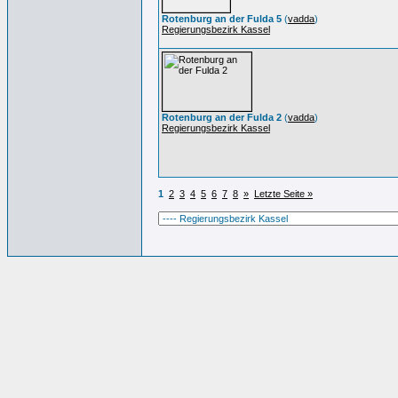
Rotenburg an der Fulda 5
(
vadda
)
Regierungsbezirk Kassel
Rotenburg an der Fulda 2
(
vadda
)
Regierungsbezirk Kassel
1
2
3
4
5
6
7
8
»
Letzte Seite »