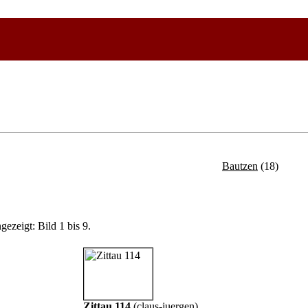
Bautzen
(18)
gezeigt: Bild 1 bis 9.
Zittau 114
(
claus-juergen
)