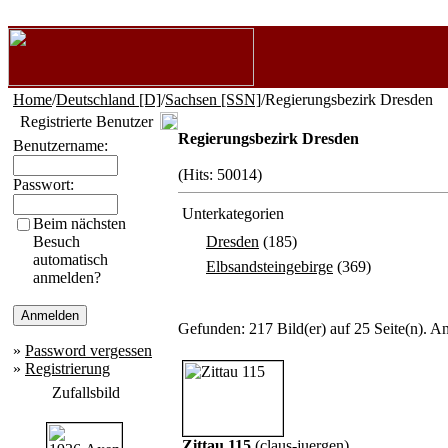
Home
/
Deutschland [D]
/
Sachsen [SSN]
/Regierungsbezirk Dresden
Registrierte Benutzer
Regierungsbezirk Dresden
Benutzername:
(Hits: 50014)
Passwort:
Unterkategorien
Beim nächsten
Besuch
Dresden
(185)
automatisch
Elbsandsteingebirge
(369)
anmelden?
Gefunden: 217 Bild(er) auf 25 Seite(n). An
»
Password vergessen
»
Registrierung
Zufallsbild
Zittau 115
(
claus-juergen
)