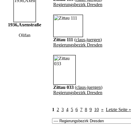
Regierungsbezirk Dresden
1936,Axenstraße
Olifan
Zittau 111
(
claus-juergen
)
Regierungsbezirk Dresden
Zittau 033
(
claus-juergen
)
Regierungsbezirk Dresden
1
2
3
4
5
6
7
8
9
10
»
Letzte Seite »