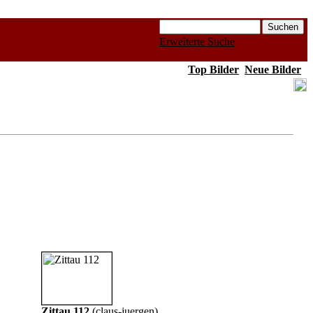
Erweiterte Suche
Top Bilder
Neue Bilder
Zittau 112
(
claus-juergen
)