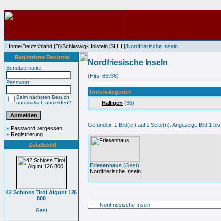
Home
/
Deutschland [D]
/
Schleswig-Holstein [SLHL]
/Nordfriesische Inseln
Registrierte Benutzer
Nordfriesische Inseln
Benutzername:
(Hits: 65936)
Passwort:
Unterkategorien
Beim nächsten Besuch
automatisch anmelden?
Halligen
(38)
Gefunden: 1 Bild(er) auf 1 Seite(n). Angezeigt: Bild 1 bis
»
Password vergessen
»
Registrierung
Zufallsbild
Friesenhaus
(Gast)
Nordfriesische Inseln
42 Schloss Tirol Algunt 126
800
Gast