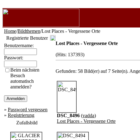
Home
/
Bildthemen
/Lost Places - Vergessene Orte
Registrierte Benutzer
Lost Places - Vergessene Orte
Benutzername:
(Hits: 137393)
Passwort:
Beim nächsten
Gefunden: 58 Bild(er) auf 7 Seite(n). Angez
Besuch
automatisch
anmelden?
»
Password vergessen
»
Registrierung
DSC_8496
(
vadda
)
Lost Places - Vergessene Orte
Zufallsbild