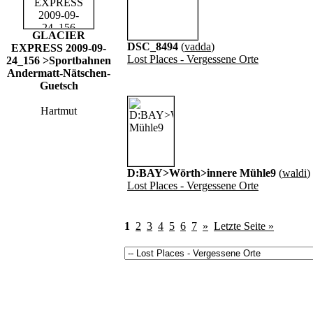
GLACIER
DSC_8494
(
vadda
)
EXPRESS 2009-09-
Lost Places - Vergessene Orte
24_156 >Sportbahnen
Andermatt-Nätschen-
Guetsch
Hartmut
D:BAY>Wörth>innere Mühle9
(
waldi
)
Lost Places - Vergessene Orte
1
2
3
4
5
6
7
»
Letzte Seite »