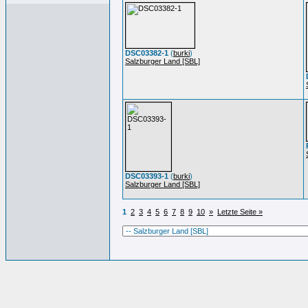
DSC03382-1
(
burki
)
Salzburger Land [SBL]
DSC03393-1
(
burki
)
Salzburger Land [SBL]
1
2
3
4
5
6
7
8
9
10
»
Letzte Seite »