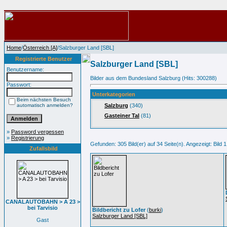
Home
/
Österreich [A]
/Salzburger Land [SBL]
Registrierte Benutzer
Salzburger Land [SBL]
Benutzername:
Bilder aus dem Bundesland Salzburg (Hits: 300288)
Passwort:
Unterkategorien
Beim nächsten Besuch
automatisch anmelden?
Salzburg
(340)
Gasteiner Tal
(81)
»
Password vergessen
»
Registrierung
Gefunden: 305 Bild(er) auf 34 Seite(n). Angezeigt: Bild 1
Zufallsbild
CANALAUTOBAHN > A 23 >
bei Tarvisio
Bildbericht zu Lofer
(
burki
)
Salzburger Land [SBL]
Gast