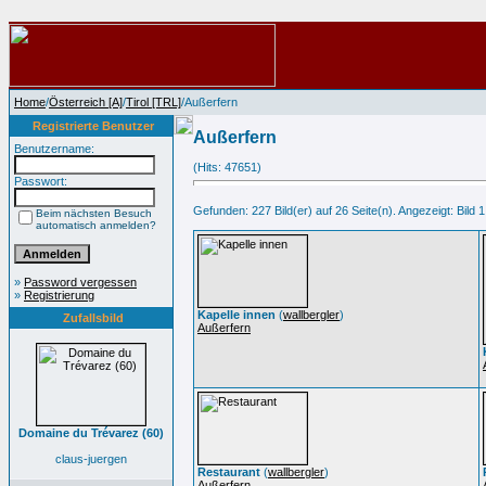
Home
/
Österreich [A]
/
Tirol [TRL]
/Außerfern
Registrierte Benutzer
Außerfern
Benutzername:
(Hits: 47651)
Passwort:
Gefunden: 227 Bild(er) auf 26 Seite(n). Angezeigt: Bild 1
Beim nächsten Besuch
automatisch anmelden?
»
Password vergessen
»
Registrierung
Kapelle innen
(
wallbergler
)
Zufallsbild
Außerfern
Domaine du Trévarez (60)
claus-juergen
Restaurant
(
wallbergler
)
Außerfern