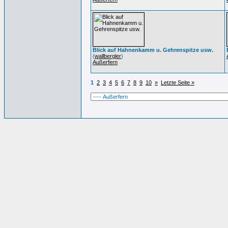
Blick auf Hahnenkamm u. Gehrenspitze usw.
(
wallbergler
)
Außerfern
1
2
3
4
5
6
7
8
9
10
»
Letzte Seite »