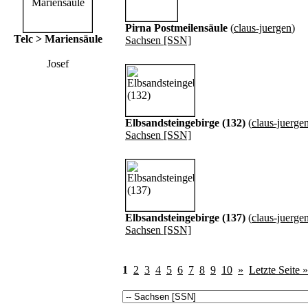
Pirna Postmeilensäule
(
claus-juergen
)
Telc > Mariensäule
Sachsen [SSN]
Josef
Elbsandsteingebirge (132)
(
claus-juerge
Sachsen [SSN]
Elbsandsteingebirge (137)
(
claus-juerge
Sachsen [SSN]
1
2
3
4
5
6
7
8
9
10
»
Letzte Seite »