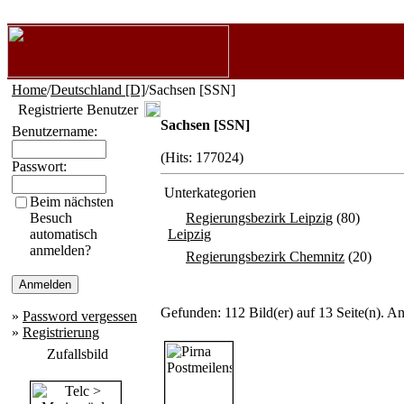
Home
/
Deutschland [D]
/Sachsen [SSN]
Registrierte Benutzer
Sachsen [SSN]
Benutzername:
(Hits: 177024)
Passwort:
Unterkategorien
Beim nächsten
Besuch
Regierungsbezirk Leipzig
(80)
automatisch
Leipzig
anmelden?
Regierungsbezirk Chemnitz
(20)
Gefunden: 112 Bild(er) auf 13 Seite(n). Ang
»
Password vergessen
»
Registrierung
Zufallsbild