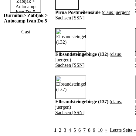
Pirna Postmeilensäule
(
claus-juergen
)
Durmitor> Zabljak >
Sachsen [SSN]
Autocamp Ivan Do 5
Gast
Elbsandsteingebirge (132)
(
claus-
juergen
)
Sachsen [SSN]
Elbsandsteingebirge (137)
(
claus-
juergen
)
Sachsen [SSN]
1
2
3
4
5
6
7
8
9
10
»
Letzte Seite »