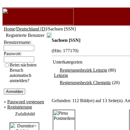
Home
/
Deutschland [D]
/Sachsen [SSN]
Registrierte Benutzer
Sachsen [SSN]
Benutzername:
(Hits: 177170)
Passwort:
Unterkategorien
Beim nächsten
Besuch
Regierungsbezirk Leipzig
(80)
automatisch
Leipzig
anmelden?
Regierungsbezirk Chemnitz
(20)
Gefunden: 112 Bild(er) auf 13 Seite(n). Ang
»
Password vergessen
»
Registrierung
Zufallsbild