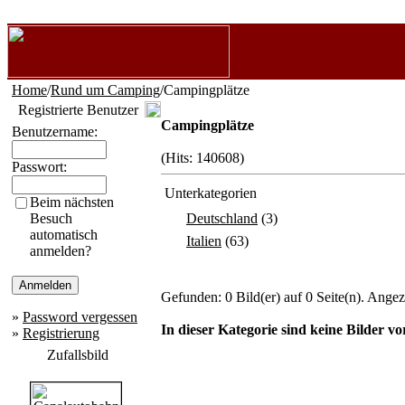
Home
/
Rund um Camping
/Campingplätze
Registrierte Benutzer
Campingplätze
Benutzername:
(Hits: 140608)
Passwort:
Unterkategorien
Beim nächsten
Besuch
Deutschland
(3)
automatisch
Italien
(63)
anmelden?
Gefunden: 0 Bild(er) auf 0 Seite(n). Angeze
»
Password vergessen
In dieser Kategorie sind keine Bilder v
»
Registrierung
Zufallsbild