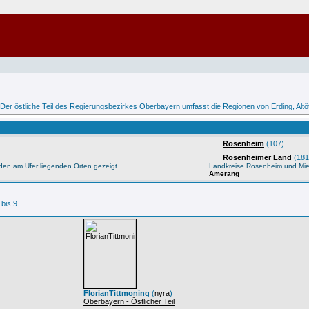
 /> Der östliche Teil des Regierungsbezirkes Oberbayern umfasst die Regionen von Erding, Al
Rosenheim
(107)
Rosenheimer Land
(181
den am Ufer liegenden Orten gezeigt.
Landkreise Rosenheim und Mi
Amerang
 bis 9.
FlorianTittmoning
(
nyra
)
Oberbayern - Östlicher Teil