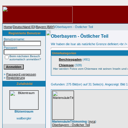
Home
/
Deutschland [D]
/
Bayern [BAY]
/Oberbayern - Östlicher Teil
Registrierte Benutzer
Oberbayern - Östlicher Teil
Benutzername:
Wir haben die Isar als natürliche Grenze definiert.<br
Passwort:
Unterkategorien
Beim nächsten Besuch
automatisch anmelden?
Berchtesgaden
(491)
Chiemsee
(328)
Hier werden Fotos vom Chiemsee mit seinen Inseln und 
»
Password vergessen
»
Registrierung
Zufallsbild
Gefunden: 275 Bild(er) auf 31 Seite(n). Angezeigt: Bild 1
Blütentraum
wallbergler
MariensäuleTittmoning
(
nyra
)
Oberbayern - Östlicher Teil