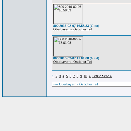
800 2016-02-07 16.58.33
(Gast)
Oberbayern - Östlicher Teil
800 2016-02-07 17.01.08
(Gast)
Oberbayern - Östlicher Teil
1
2
3
4
5
6
7
8
9
10
»
Letzte Seite »