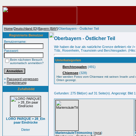
Home
/
Deutschland [D]
/
Bayern [BAY]
/Oberbayern - Östlicher Teil
Registrierte Benutzer
Oberbayern - Östlicher Teil
Benutzername:
Wir haben die Isar als natürliche Grenze definiert.<br 
Tölz, Rosenheim, Traunstein und Berchtesgaden. (Hits
Passwort:
Beim nächsten Besuch
Unterkategorien
automatisch anmelden?
Berchtesgaden
(491)
Chiemsee
(328)
Hier werden Fotos vom Chiemsee mit seinen Inseln und
»
Password vergessen
Orten gezeigt.
»
Registrierung
Zufallsbild
Gefunden: 275 Bild(er) auf 31 Seite(n). Angezeigt: Bild 1
LORO PARQUE > 28_Ein
paar Eindrücke
Dieter
MariensäuleTittmoning
(
nyra
)