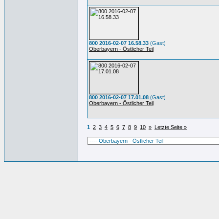
800 2016-02-07 16.58.33
(Gast)
Oberbayern - Östlicher Teil
800 2016-02-07 17.01.08
(Gast)
Oberbayern - Östlicher Teil
1
2
3
4
5
6
7
8
9
10
»
Letzte Seite »