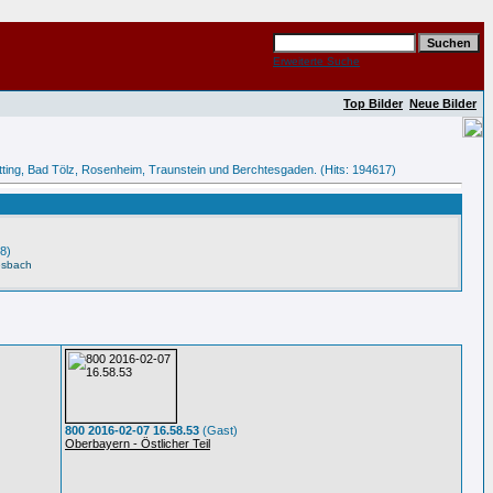
Erweiterte Suche
Top Bilder
Neue Bilder
tötting, Bad Tölz, Rosenheim, Traunstein und Berchtesgaden. (Hits: 194617)
8)
esbach
800 2016-02-07 16.58.53
(Gast)
Oberbayern - Östlicher Teil