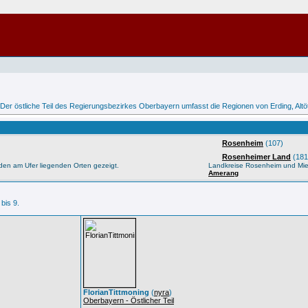
 /> Der östliche Teil des Regierungsbezirkes Oberbayern umfasst die Regionen von Erding, Al
Rosenheim
(107)
Rosenheimer Land
(181
den am Ufer liegenden Orten gezeigt.
Landkreise Rosenheim und Mi
Amerang
 bis 9.
FlorianTittmoning
(
nyra
)
Oberbayern - Östlicher Teil