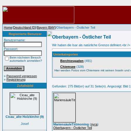
Home
/
Deutschland [D]
/
Bayern [BAY]
/Oberbayern - Östlicher Teil
Registrierte Benutzer
Oberbayern - Östlicher Teil
Benutzername:
Wir haben die Isar als natürliche Grenze definiert.<br
Passwort:
Unterkategorien
Beim nächsten Besuch
automatisch anmelden?
Berchtesgaden
(491)
Chiemsee
(328)
Hier werden Fotos vom Chiemsee mit seinen Inseln und 
»
Password vergessen
»
Registrierung
Zufallsbild
Gefunden: 275 Bild(er) auf 31 Seite(n). Angezeigt: Bild 1
Cicau_alte Holzkirche (9)
Josef
MariensäuleTittmoning
(
nyra
)
Oberbayern - Östlicher Teil