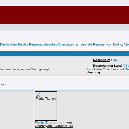
 /> Der östliche Teil des Regierungsbezirkes Oberbayern umfasst die Regionen von Erding, Al
Rosenheim
(107)
Rosenheimer Land
(181
den am Ufer liegenden Orten gezeigt.
Landkreise Rosenheim und Mi
Amerang
 bis 9.
FlorianTittmoning
(
nyra
)
Oberbayern - Östlicher Teil