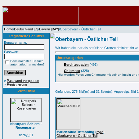
Home
/
Deutschland [D]
/
Bayern [BAY]
/Oberbayern - Östlicher Teil
Registrierte Benutzer
Oberbayern - Östlicher Teil
Benutzername:
Wir haben die Isar als natürliche Grenze definiert.<br
Passwort:
Unterkategorien
Beim nächsten Besuch
automatisch anmelden?
Berchtesgaden
(491)
Chiemsee
(328)
Hier werden Fotos vom Chiemsee mit seinen Inseln und 
»
Password vergessen
»
Registrierung
Zufallsbild
Gefunden: 275 Bild(er) auf 31 Seite(n). Angezeigt: Bild 1
Naturpark Schlern -
Rosengarten
MariensäuleTittmoning
(
nyra
)
herby_51
Oberbayern - Östlicher Teil