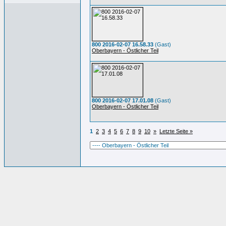
800 2016-02-07 16.58.33
(Gast)
Oberbayern - Östlicher Teil
800 2016-02-07 17.01.08
(Gast)
Oberbayern - Östlicher Teil
1
2
3
4
5
6
7
8
9
10
»
Letzte Seite »