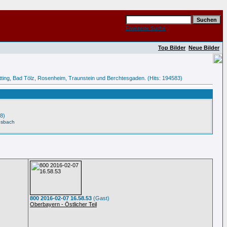
Erweiterte Suche
Top Bilder
Neue Bilder
tötting, Bad Tölz, Rosenheim, Traunstein und Berchtesgaden. (Hits: 194583)
8)
esbach
800 2016-02-07 16.58.53
(Gast)
Oberbayern - Östlicher Teil