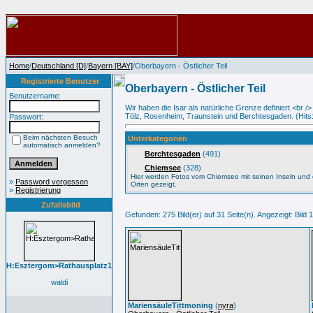
Home
/
Deutschland [D]
/
Bayern [BAY]
/Oberbayern - Östlicher Teil
Registrierte Benutzer
Oberbayern - Östlicher Teil
Benutzername:
Wir haben die Isar als natürliche Grenze definiert.<br 
Tölz, Rosenheim, Traunstein und Berchtesgaden. (Hits
Passwort:
Beim nächsten Besuch
Unterkategorien
automatisch anmelden?
Berchtesgaden
(491)
Chiemsee
(328)
Hier werden Fotos vom Chiemsee mit seinen Inseln und
»
Password vergessen
Orten gezeigt.
»
Registrierung
Zufallsbild
Gefunden: 275 Bild(er) auf 31 Seite(n). Angezeigt: Bild 1
H:Esztergom>Rathausplatz1
waldi
MariensäuleTittmoning
(
nyra
)