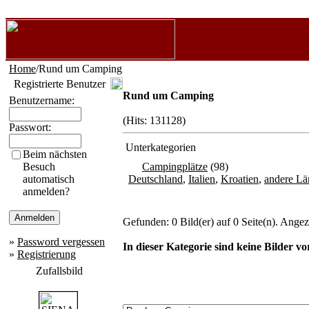
Home
/Rund um Camping
Registrierte Benutzer
Rund um Camping
Benutzername:
(Hits: 131128)
Passwort:
Unterkategorien
Beim nächsten
Besuch
Campingplätze
(98)
automatisch
Deutschland
,
Italien
,
Kroatien
,
andere Lä
anmelden?
Gefunden: 0 Bild(er) auf 0 Seite(n). Angeze
»
Password vergessen
In dieser Kategorie sind keine Bilder v
»
Registrierung
Zufallsbild