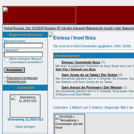
Home
/
Europa: Der SÜDEN
/
Spanien [E] mit den Kanaren
/
Balearische Inseln (oder Baleare
Registrierte Benutzer
Eivissa / Insel Ibiza
Benutzername:
Die Insel ist in fünf Gemeinden gegliedert. (Hits: 9258)
Passwort:
Unterkategorien
Beim nächsten Besuch
automatisch anmelden?
Eivissa / Gemeinde Ibiza
(7)
Mit ihren touristischen Gebieten ist Ibiza Stadt eine von
Dalt Vila | Altstadt von Ibiza
Sant Josep de sa Talaia | Der Süden
(0)
»
Password vergessen
Die Gemeinde gliedert sich in 5 Ortsteile: Es Cubells, S
»
Registrierung
ses Salines und Sant Josep de sa Talaia,
Sant Antoni de Portmany | Der Westen
(1)
Zufallsbild
Die Gemeinde gliedert sich in 5 Ortsteile: Buscastell, 
d'Albarca und Sant Rafel
Gefunden: 1 Bild(er) auf 1 Seite(n). Angezeigt: Bild 1 bis
Steineberg 11.2015 013
claus-juergen