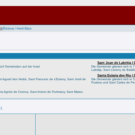
n)
/Eivissa / Insel Ibiza
Sant Joan de Labritja |
 fünf Gemeinden auf der Insel
Die Gemeinde gliedert sich in 7
Labritja, Sant Llorenç de Balà
Santa Eularia des Riu |
ant Agustí des Vedrà, Sant Francesc de s'Estany, Sant Jordi de
Die Gemeinde gliedert sich in 5
Fruitera und Sant Carles de Pe
Santa Agnès de Corona, Sant Antoni de Portmany, Sant Mateu
 1.