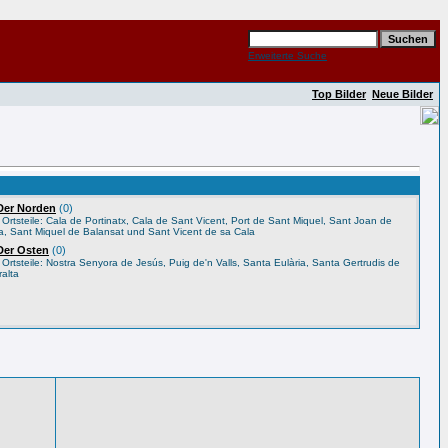
Erweiterte Suche
Top Bilder
Neue Bilder
 Der Norden
(0)
 Ortsteile: Cala de Portinatx, Cala de Sant Vicent, Port de Sant Miquel, Sant Joan de
fia, Sant Miquel de Balansat und Sant Vicent de sa Cala
 Der Osten
(0)
 Ortsteile: Nostra Senyora de Jesús, Puig de'n Valls, Santa Eulària, Santa Gertrudis de
ralta