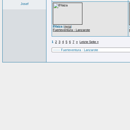
Josef
8Yaiza
(
nyra
)
Fuerteventura - Lanzarote
1
2
3
4
5
6
7
»
Letzte Seite »