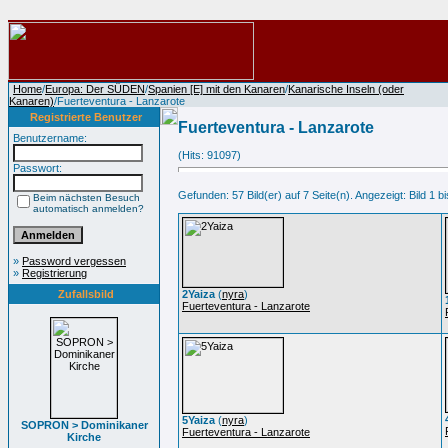
Home
/
Europa: Der SÜDEN
/
Spanien [E] mit den Kanaren
/
Kanarische Inseln (oder
Kanaren)
/Fuerteventura - Lanzarote
Registrierte Benutzer
Fuerteventura - Lanzarote
Benutzername:
(Hits: 91097)
Passwort:
Gefunden: 57 Bild(er) auf 7 Seite(n). Angezeigt: Bild 1 bi
Beim nächsten Besuch
automatisch anmelden?
»
Password vergessen
»
Registrierung
Zufallsbild
2Yaiza
(
nyra
)
Fuerteventura - Lanzarote
5Yaiza
(
nyra
)
SOPRON > Dominikaner
Fuerteventura - Lanzarote
Kirche