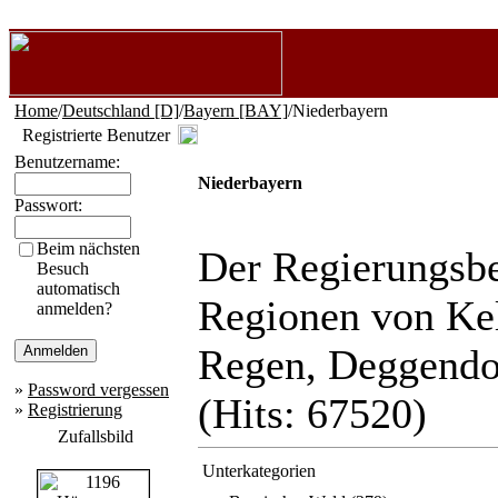
Home
/
Deutschland [D]
/
Bayern [BAY]
/Niederbayern
Registrierte Benutzer
Benutzername:
Niederbayern
Passwort:
Beim nächsten
Der Regierungsbe
Besuch
automatisch
Regionen von Kel
anmelden?
Regen, Deggendor
»
Password vergessen
(Hits: 67520)
»
Registrierung
Zufallsbild
Unterkategorien