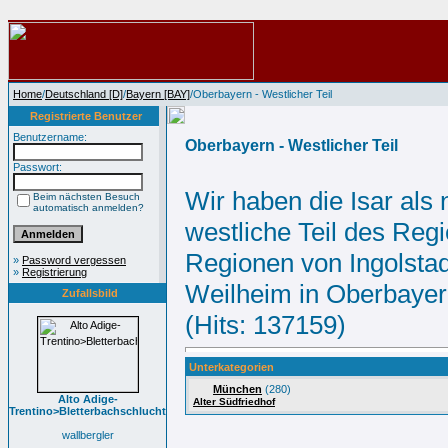
Home
/
Deutschland [D]
/
Bayern [BAY]
/Oberbayern - Westlicher Teil
Registrierte Benutzer
Benutzername:
Oberbayern - Westlicher Teil
Passwort:
Wir haben die Isar als 
Beim nächsten Besuch
automatisch anmelden?
westliche Teil des Reg
Regionen von Ingolstad
»
Password vergessen
»
Registrierung
Weilheim in Oberbayer
Zufallsbild
(Hits: 137159)
Unterkategorien
München
(280)
Alto Adige-
Alter Südfriedhof
Trentino>Bletterbachschlucht
wallbergler