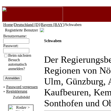
Home
/
Deutschland [D]
/
Bayern [BAY]
/Schwaben
Registrierte Benutzer
Benutzername:
Schwaben
Passwort:
Beim nächsten
Der Regierungsbe
Besuch
automatisch
Regionen von Nö
anmelden?
Ulm, Günzburg,
»
Password vergessen
Kaufbeuren, Kem
»
Registrierung
Zufallsbild
Sonthofen und Ob