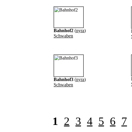
Bahnhof2
(
nyra
)
Schwaben
Bahnhof3
(
nyra
)
Schwaben
1
2
3
4
5
6
7