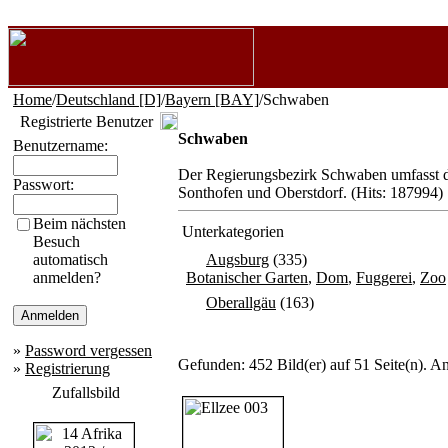
Home
/
Deutschland [D]
/
Bayern [BAY]
/Schwaben
Registrierte Benutzer
Schwaben
Benutzername:
Der Regierungsbezirk Schwaben umfasst 
Passwort:
Sonthofen und Oberstdorf. (Hits: 187994)
Beim nächsten
Unterkategorien
Besuch
automatisch
Augsburg
(335)
anmelden?
Botanischer Garten
,
Dom
,
Fuggerei
,
Zoo
Oberallgäu
(163)
»
Password vergessen
Gefunden: 452 Bild(er) auf 51 Seite(n). An
»
Registrierung
Zufallsbild