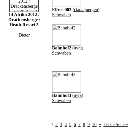
Ellzee 003
(
claus-juergen
)
14 Afrika 2012 /
Schwaben
Drackensberge /
Heath Resort 5
Dieter
Bahnhof2
(
nyra
)
Schwaben
Bahnhof3
(
nyra
)
Schwaben
1
2
3
4
5
6
7
8
9
10
»
Letzte Seite »