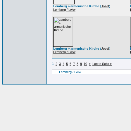
Lemberg > armenische Kirche
(
Josef
)
Lemberg / Lwiw
Lemberg > armenische Kirche
(
Josef
)
Lemberg / Lwiw
1
2
3
4
5
6
7
8
9
10
»
Letzte Seite »