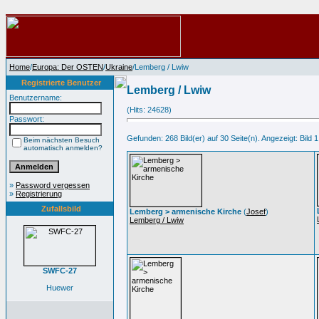
Home
/
Europa: Der OSTEN
/
Ukraine
/Lemberg / Lwiw
Registrierte Benutzer
Lemberg / Lwiw
Benutzername:
(Hits: 24628)
Passwort:
Gefunden: 268 Bild(er) auf 30 Seite(n). Angezeigt: Bild 1
Beim nächsten Besuch
automatisch anmelden?
»
Password vergessen
»
Registrierung
Zufallsbild
Lemberg > armenische Kirche
(
Josef
)
Lemberg / Lwiw
SWFC-27
Huewer