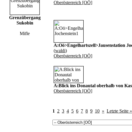
Oberösterreich [OÖ]
Grenzübergang
Sukobin
Mifle
A:Oö>Engelhartszell>Jausenstation Jo
(
waldi
)
Oberösterreich [OÖ]
A:Blick ins Donautal oberhalb von Kas
Oberösterreich [OÖ]
1
2
3
4
5
6
7
8
9
10
»
Letzte Seite »