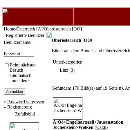
Home
/
Österreich [A]
/Oberösterreich [OÖ]
Registrierte Benutzer
Oberösterreich [OÖ]
Benutzername:
Bilder aus dem Bundesland Oberösterreich
Passwort:
Unterkategorien
Beim nächsten
Besuch
Linz
(3)
automatisch
anmelden?
Gefunden: 170 Bild(er) auf 19 Seite(n). An
»
Password vergessen
»
Registrierung
Zufallsbild
A:Oö>Engelhartszell>Jausenstation
Jochenstein>Wolken
(
waldi
)