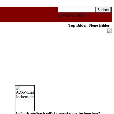
Erweiterte Suche
Top Bilder
Neue Bilder
A:Oö>Engelhartszell>Jausenstation Jochenstein2