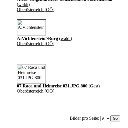
(
waldi
)
Oberösterreich [OÖ]
A:Vichtenstein>Burg
(
waldi
)
Oberösterreich [OÖ]
07 Raca und Heimreise 031.JPG 800
(Gast)
Oberösterreich [OÖ]
Bilder pro Seite: