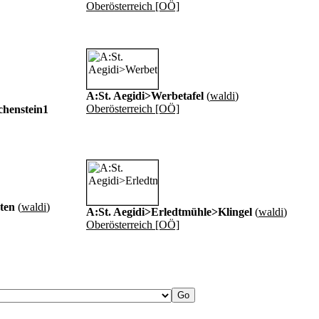
Oberösterreich [OÖ]
A:St. Aegidi>Werbetafel
(
waldi
)
Oberösterreich [OÖ]
chenstein1
ten
(
waldi
)
A:St. Aegidi>Erledtmühle>Klingel
(
waldi
)
Oberösterreich [OÖ]