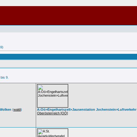
59)
 bis 9.
>Wolken
(
waldi
)
A:Oö>Engelhartszell>Jausenstation Jochenstein>Luftverkehr
Oberösterreich [OÖ]