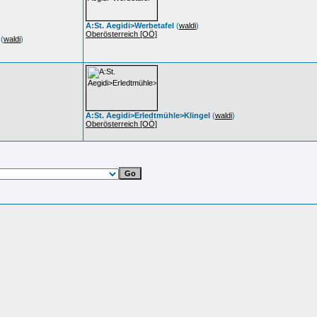
A:St. Aegidi>Werbetafel
(
waldi
)
Oberösterreich [OÖ]
(
waldi
)
A:St. Aegidi>Erledtmühle>Klingel
(
waldi
)
Oberösterreich [OÖ]