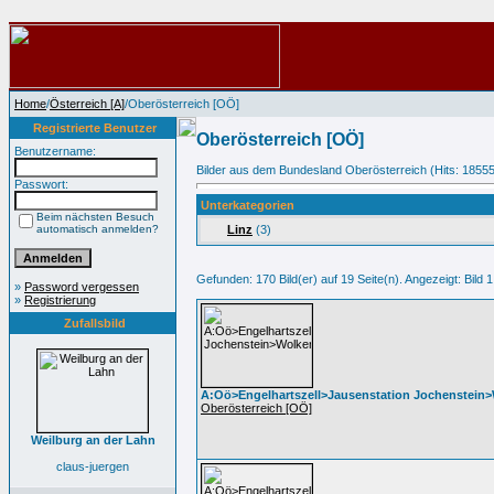
Home
/
Österreich [A]
/Oberösterreich [OÖ]
Registrierte Benutzer
Oberösterreich [OÖ]
Benutzername:
Bilder aus dem Bundesland Oberösterreich (Hits: 1855
Passwort:
Unterkategorien
Beim nächsten Besuch
automatisch anmelden?
Linz
(3)
Gefunden: 170 Bild(er) auf 19 Seite(n). Angezeigt: Bild 1
»
Password vergessen
»
Registrierung
Zufallsbild
A:Oö>Engelhartszell>Jausenstation Jochenstein
Oberösterreich [OÖ]
Weilburg an der Lahn
claus-juergen