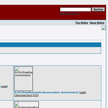
Erweiterte Suche
Top Bilder
Neue Bilder
(
waldi
)
A:Oö>Engelhartszell>Jausenstation Jochenstein2
(
waldi
)
Oberösterreich [OÖ]