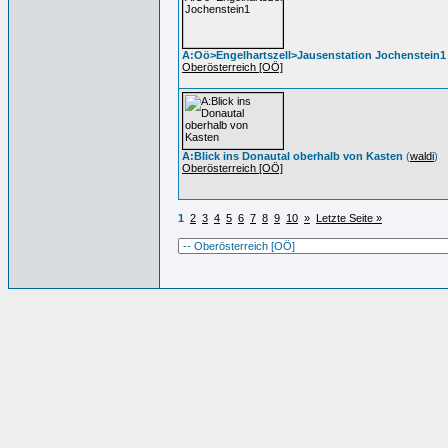
A:Oö>Engelhartszell>Jausenstation Jochenstein1
Oberösterreich [OÖ]
A:Blick ins Donautal oberhalb von Kasten
(
waldi
)
Oberösterreich [OÖ]
1
2
3
4
5
6
7
8
9
10
»
Letzte Seite »