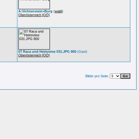
A:Vichtenstein>Burg
(
waldi
)
Oberösterreich [OÖ]
07 Raca und Heimreise 031.JPG 800
(Gast)
Oberösterreich [OÖ]
Bilder pro Seite: