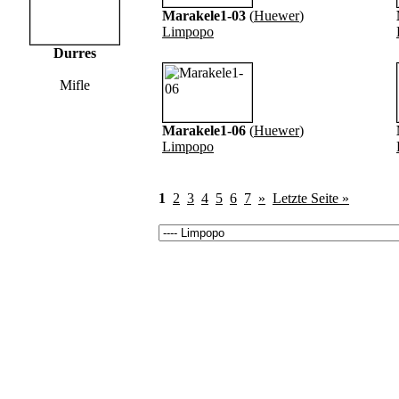
Marakele1-03
(
Huewer
)
Limpopo
Durres
Mifle
Marakele1-06
(
Huewer
)
Limpopo
1
2
3
4
5
6
7
»
Letzte Seite »