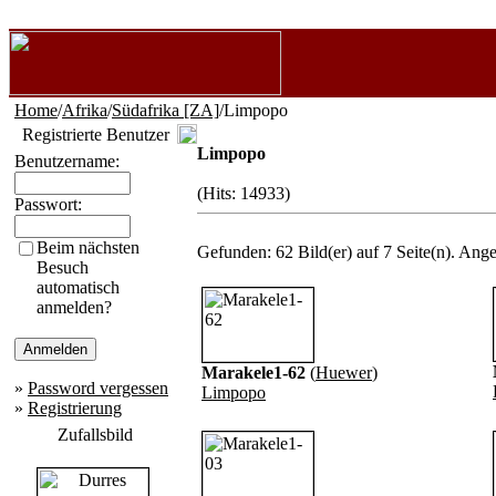
Home
/
Afrika
/
Südafrika [ZA]
/Limpopo
Registrierte Benutzer
Limpopo
Benutzername:
(Hits: 14933)
Passwort:
Beim nächsten
Gefunden: 62 Bild(er) auf 7 Seite(n). Angez
Besuch
automatisch
anmelden?
Marakele1-62
(
Huewer
)
»
Password vergessen
Limpopo
»
Registrierung
Zufallsbild