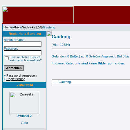
Home
/
Afrika
/
Südafrika [ZA]
/Gauteng
Registrierte Benutzer
Gauteng
Benutzername:
(Hits: 12784)
Passwort:
Gefunden: 0 Bild(er) auf 0 Seite(n). Angezeigt: Bild 0 bis
Beim nächsten Besuch
automatisch anmelden?
In dieser Kategorie sind keine Bilder vorhanden.
»
Password vergessen
»
Registrierung
Zufallsbild
Zwiesel 2
Gast