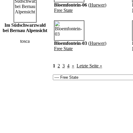
Bloemfontein-06
(
Huewer
)
Free State
Im Südschwarzwald
bei Bernau Alpensicht
tosca
Bloemfontein-03
(
Huewer
)
Free State
1
2
3
4
»
Letzte Seite »