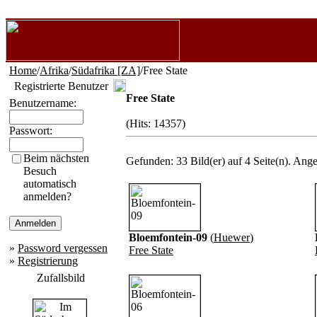
Home
/
Afrika
/
Südafrika [ZA]
/Free State
Registrierte Benutzer
Free State
Benutzername:
(Hits: 14357)
Passwort:
Beim nächsten
Gefunden: 33 Bild(er) auf 4 Seite(n). Angez
Besuch
automatisch
anmelden?
Bloemfontein-09
(
Huewer
)
»
Password vergessen
Free State
»
Registrierung
Zufallsbild