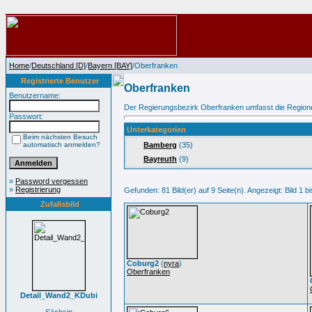
Home
/
Deutschland [D]
/
Bayern [BAY]
/Oberfranken
Registrierte Benutzer
Oberfranken
Benutzername:
Der Regierungsbezirk Oberfranken umfasst die Region
Passwort:
Unterkategorien
Beim nächsten Besuch
automatisch anmelden?
Bamberg
(35)
Bayreuth
(9)
»
Password vergessen
»
Registrierung
Gefunden: 81 Bild(er) auf 9 Seite(n). Angezeigt: Bild 1 bi
Zufallsbild
Coburg2
(
nyra
)
Oberfranken
Detail_Wand2_KDubi