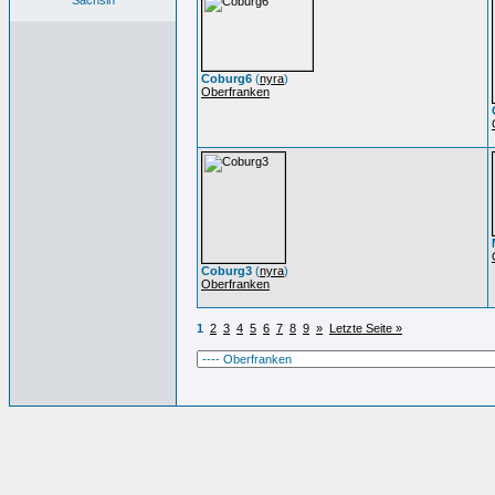
Sächsin
Coburg6
(
nyra
)
Oberfranken
Coburg3
(
nyra
)
Oberfranken
1
2
3
4
5
6
7
8
9
»
Letzte Seite »