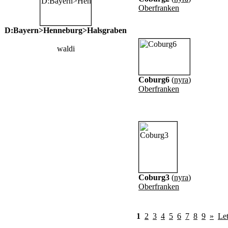
Oberfranken
D:Bayern>Henneburg>Halsgraben
waldi
Coburg6
(
nyra
)
Oberfranken
Coburg3
(
nyra
)
Oberfranken
1
2
3
4
5
6
7
8
9
»
Let