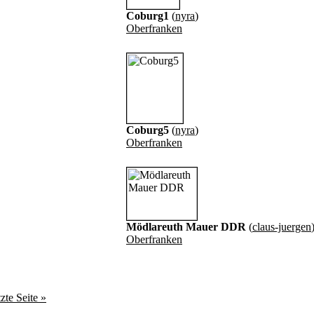
Coburg1
(
nyra
)
Oberfranken
Coburg5
(
nyra
)
Oberfranken
Mödlareuth Mauer DDR
(
claus-juergen
Oberfranken
zte Seite »