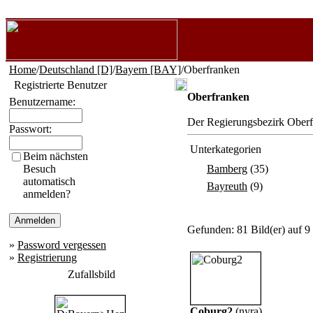
Home
/
Deutschland [D]
/
Bayern [BAY]
/Oberfranken
Registrierte Benutzer
Oberfranken
Benutzername:
Der Regierungsbezirk Oberf
Passwort:
Unterkategorien
Beim nächsten
Besuch
Bamberg
(35)
automatisch
Bayreuth
(9)
anmelden?
Gefunden: 81 Bild(er) auf 9 
»
Password vergessen
»
Registrierung
Zufallsbild
Coburg2
(
nyra
)