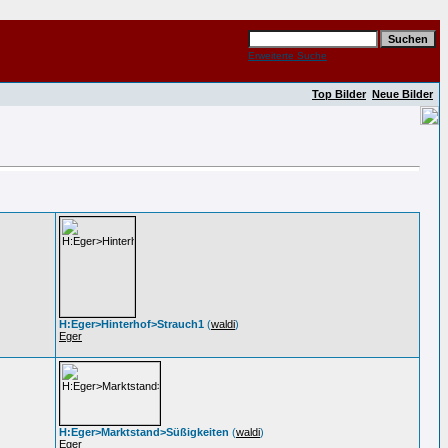
Erweiterte Suche
Top Bilder
Neue Bilder
H:Eger>Hinterhof>Strauch1
(
waldi
)
Eger
H:Eger>Marktstand>Süßigkeiten
(
waldi
)
Eger