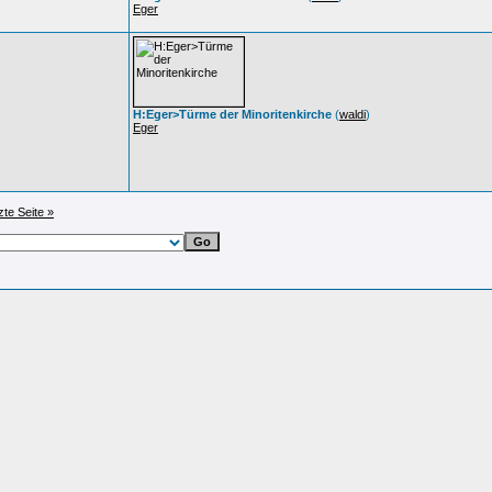
Eger
H:Eger>Türme der Minoritenkirche
(
waldi
)
Eger
zte Seite »