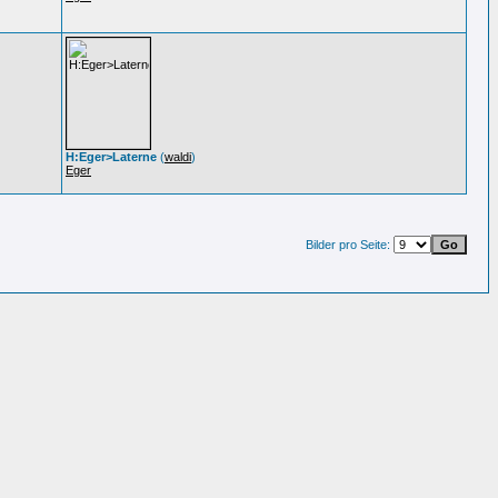
H:Eger>Laterne
(
waldi
)
Eger
Bilder pro Seite: