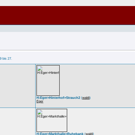
9 bis 27.
H:Eger>Hinterhof>Strauch2
(
waldi
)
Eger
H:Eger>Markthalle>Ruhebank
(
waldi
)