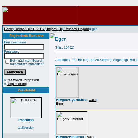
Home
/
Europa: Der OSTEN
/
Ungarn [H]
/
Östliches Ungarn
/Eger
Registrierte Benutzer
Eger
Benutzername:
(Hits: 13432)
Passwort:
Gefunden: 247 Bild(er) auf 28 Seite(n). Angezeigt: Bild 1
Beim nächsten Besuch
automatisch anmelden?
»
Password vergessen
»
Registrierung
Zufallsbild
H:Eger>Gyuribácsi
(
waldi
)
Eger
P1000836
wallbergler
H:Eger>Hinterhof
(
waldi
)