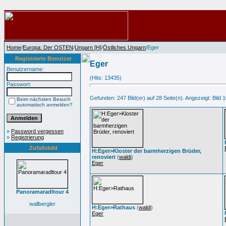
Home
/
Europa: Der OSTEN
/
Ungarn [H]
/
Östliches Ungarn
/Eger
Registrierte Benutzer
Eger
Benutzername:
(Hits: 13435)
Passwort:
Gefunden: 247 Bild(er) auf 28 Seite(n). Angezeigt: Bild 1
Beim nächsten Besuch
automatisch anmelden?
»
Password vergessen
»
Registrierung
Zufallsbild
H:Eger>Kloster der barmherzigen Brüder,
renoviert
(
waldi
)
Eger
Panoramaradltour 4
wallbergler
H:Eger>Rathaus
(
waldi
)
Eger