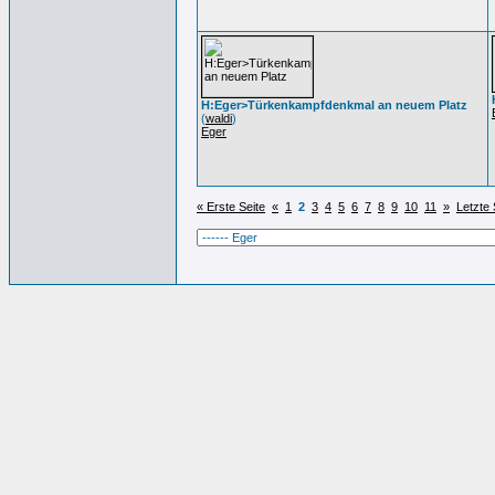
H:Eger>Türkenkampfdenkmal an neuem Platz
(
waldi
)
Eger
« Erste Seite
«
1
2
3
4
5
6
7
8
9
10
11
»
Letzte 