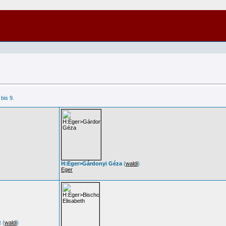
 bis 9.
H:Eger>Gárdonyi Géza
(
waldi
)
Eger
t
(
waldi
)