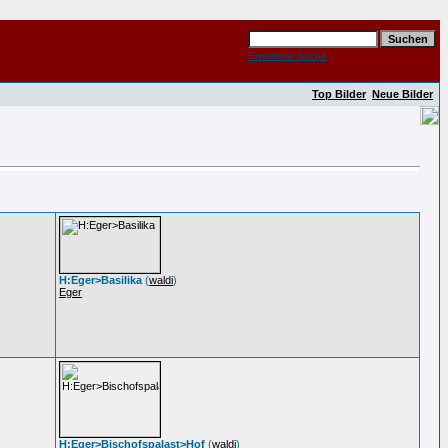
Erweiterte Suche
Top Bilder
Neue Bilder
H:Eger>Basilika
(
waldi
)
Eger
H:Eger>Bischofspalast>Hof
(
waldi
)