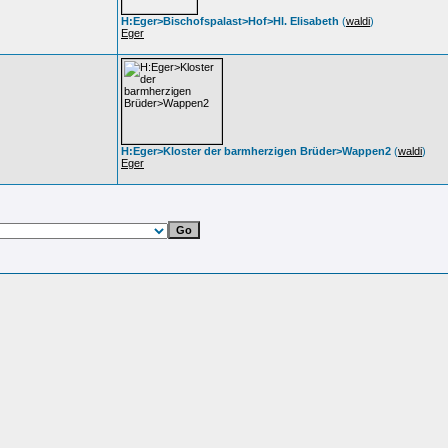
H:Eger>Bischofspalast>Hof>Hl. Elisabeth
(
waldi
)
Eger
H:Eger>Kloster der barmherzigen Brüder>Wappen2
(
waldi
)
Eger