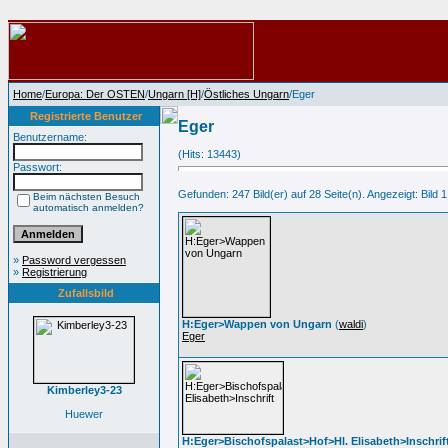
Home
/
Europa: Der OSTEN
/
Ungarn [H]
/
Östliches Ungarn
/Eger
Registrierte Benutzer
Eger
Benutzername:
(Hits: 13443)
Passwort:
Gefunden: 247 Bild(er) auf 28 Seite(n). Angezeigt: Bild 1
Beim nächsten Besuch
automatisch anmelden?
»
Password vergessen
»
Registrierung
Zufallsbild
H:Eger>Wappen von Ungarn
(
waldi
)
Eger
Kimberley3-23
Huewer
H:Eger>Bischofspalast>Hof>Hl. Elisabeth>Inschrif