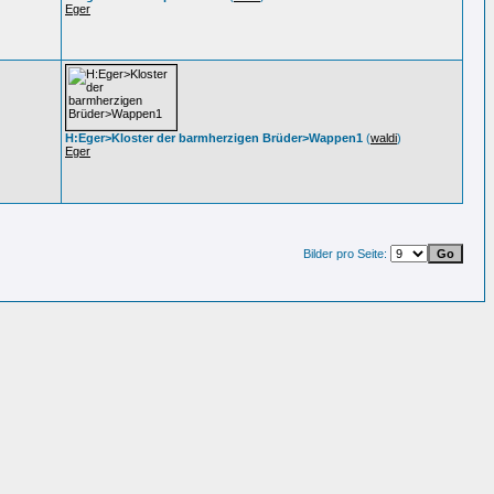
Eger
H:Eger>Kloster der barmherzigen Brüder>Wappen1
(
waldi
)
Eger
Bilder pro Seite: