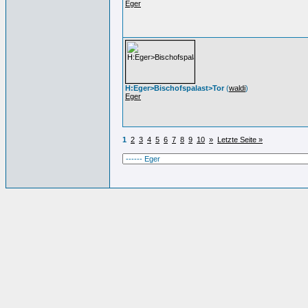
Eger
H:Eger>Bischofspalast>Tor
(
waldi
)
Eger
1
2
3
4
5
6
7
8
9
10
»
Letzte Seite »