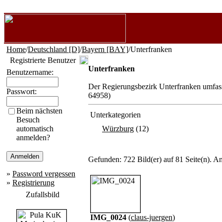
Home
/
Deutschland [D]
/
Bayern [BAY]
/Unterfranken
Registrierte Benutzer
Unterfranken
Benutzername:
Der Regierungsbezirk Unterfranken umfass
Passwort:
64958)
Beim nächsten
Unterkategorien
Besuch
automatisch
Würzburg
(12)
anmelden?
Gefunden: 722 Bild(er) auf 81 Seite(n). An
»
Password vergessen
»
Registrierung
Zufallsbild
IMG_0024
(
claus-juergen
)