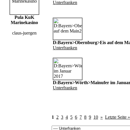
Unterfranken
Pula KuK
Marinekasino
claus-juergen
D:Bayern>Obernburg>Eis auf dem Ma
Unterfranken
D:Bayern>Wörth>Mainufer im Januar
Unterfranken
1
2
3
4
5
6
7
8
9
10
»
Letzte Seite »