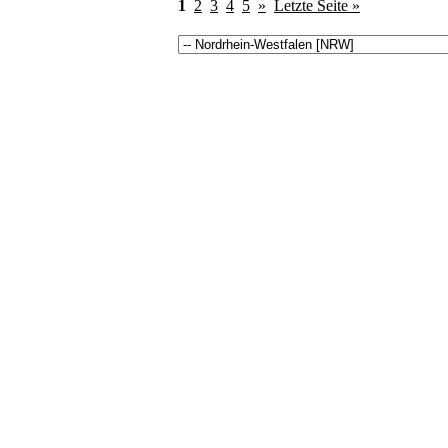
1
2
3
4
5
»
Letzte Seite »