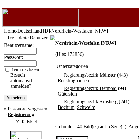
Home
/
Deutschland [D]
/Nordrhein-Westfalen [NRW]
Registrierte Benutzer
Nordrhein-Westfalen [NRW]
Benutzername:
(Hits: 172856)
Passwort:
Unterkategorien
Beim nächsten
Besuch
Regierungsbezirk Münster
(443)
automatisch
Recklinghausen
anmelden?
Regierungsbezirk Detmold
(94)
Gütersloh
Regierungsbezirk Arnsberg
(241)
Bochum
,
Schwelm
»
Password vergessen
»
Registrierung
Zufallsbild
Gefunden: 40 Bild(er) auf 5 Seite(n). Angez