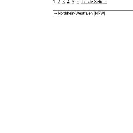
1
2
3
4
5
»
Letzte Seite »