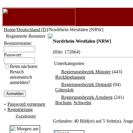
Home
/
Deutschland [D]
/Nordrhein-Westfalen [NRW]
Registrierte Benutzer
Nordrhein-Westfalen [NRW]
Benutzername:
(Hits: 172664)
Passwort:
Unterkategorien
Beim nächsten
Besuch
Regierungsbezirk Münster
(443)
automatisch
Recklinghausen
anmelden?
Regierungsbezirk Detmold
(94)
Gütersloh
Regierungsbezirk Arnsberg
(241)
Bochum
,
Schwelm
»
Password vergessen
»
Registrierung
Zufallsbild
Gefunden: 40 Bild(er) auf 5 Seite(n). Angez